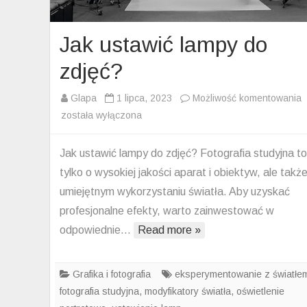
Jak ustawić lampy do
zdjęć?
J
Glapa
1 lipca, 2023
Możliwość komentowania
u
została wyłączona
l
d
Jak ustawić lampy do zdjęć? Fotografia studyjna to
z
tylko o wysokiej jakości aparat i obiektyw, ale takż
umiejętnym wykorzystaniu światła. Aby uzyskać
profesjonalne efekty, warto zainwestować w
odpowiednie…
Read more »
Grafika i fotografia
eksperymentowanie z światłe
fotografia studyjna
,
modyfikatory światła
,
oświetlenie