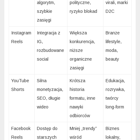
algorytm,
polityczne,
virali, marki
szybkie
ryzyko blokad
D2C
zasięgi
Instagram
Integracja z
Większa
Branże
Reels
IG,
konkurencja,
lifestyle,
rozbudowane
niższe
moda,
social
organiczne
beauty
zasięgi
YouTube
Silna
Krótsza
Edukacja,
Shorts
monetyzacja,
historia
rozrywka,
SEO, długie
formatu, inne
twórcy
wideo
nawyki
long-form
odbiorców
Facebook
Dostęp do
Mniej „trendy”
Biznes
Reels
starszych
wśród
lokalny,