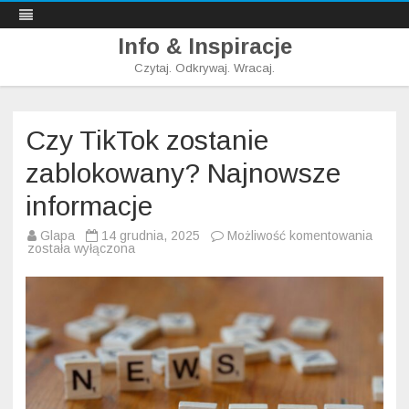
Info & Inspiracje
Czytaj. Odkrywaj. Wracaj.
Skip
to
content
Czy TikTok zostanie
zablokowany? Najnowsze
informacje
Czy
Glapa
14 grudnia, 2025
Możliwość komentowania
TikTo
została wyłączona
zosta
zablo
Najno
inform