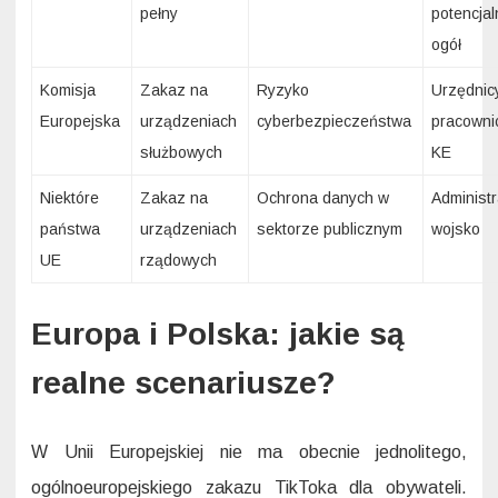
pełny
potencjal
ogół
Komisja
Zakaz na
Ryzyko
Urzędnicy
Europejska
urządzeniach
cyberbezpieczeństwa
pracowni
służbowych
KE
Niektóre
Zakaz na
Ochrona danych w
Administr
państwa
urządzeniach
sektorze publicznym
wojsko
UE
rządowych
Europa i Polska: jakie są
realne scenariusze?
W Unii Europejskiej nie ma obecnie jednolitego,
ogólnoeuropejskiego zakazu TikToka dla obywateli.