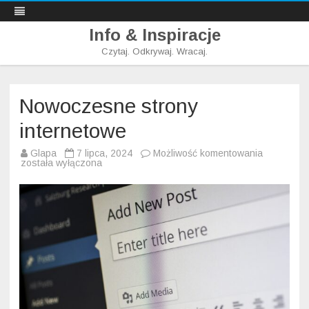
Info & Inspiracje
Czytaj. Odkrywaj. Wracaj.
Skip
to
content
Nowoczesne strony
internetowe
Nowoczes
Glapa
7 lipca, 2024
Możliwość komentowania
strony
została wyłączona
internetow