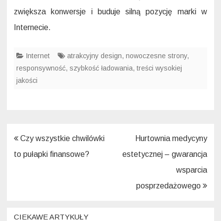
zwiększa konwersje i buduje silną pozycję marki w
Internecie.
Internet
atrakcyjny design
,
nowoczesne strony
,
responsywność
,
szybkość ładowania
,
treści wysokiej
jakości
Nawigacja
Czy wszystkie chwilówki
Hurtownia medycyny
wpisu
to pułapki finansowe?
estetycznej – gwarancja
wsparcia
posprzedażowego
CIEKAWE ARTYKUŁY